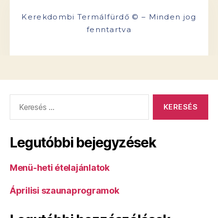
Kerekdombi Termálfürdő © –
Minden jog
fenntartva
Legutóbbi bejegyzések
Menü-heti ételajánlatok
Áprilisi szaunaprogramok