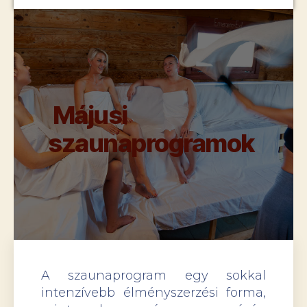
Májusi
szaunaprogramok
A szaunaprogram egy sokkal
intenzívebb élményszerzési forma,