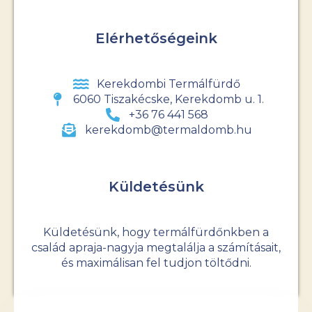
Elérhetőségeink
Kerekdombi Termálfürdő
6060 Tiszakécske, Kerekdomb u. 1.
+36 76 441 568
kerekdomb@termaldomb.hu
Küldetésünk
Küldetésünk, hogy termálfürdőnkben a
család apraja-nagyja megtalálja a számításait,
és maximálisan fel tudjon töltődni.