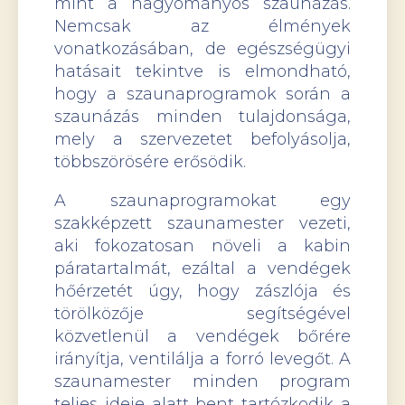
mint a hagyományos szaunázás.
Nemcsak az élmények
vonatkozásában, de egészségügyi
hatásait tekintve is elmondható,
hogy a szaunaprogramok során a
szaunázás minden tulajdonsága,
mely a szervezetet befolyásolja,
többszörösére erősödik.
A szaunaprogramokat egy
szakképzett szaunamester vezeti,
aki fokozatosan növeli a kabin
páratartalmát, ezáltal a vendégek
hőérzetét úgy, hogy zászlója és
törölközője segítségével
közvetlenül a vendégek bőrére
irányítja, ventilálja a forró levegőt. A
szaunamester minden program
teljes ideje alatt bent tartózkodik a