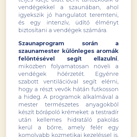
vendégekkel a szaunában, ahol
igyekszik jó hangulatot teremteni,
és egy intenzív, üdítő élményt
biztosítani a vendégek számára.
Szaunaprogram során a
szaunamester különleges aromák
felöntésével segít ellazulni
,
miközben folyamatosan növeli a
vendégek hőérzetét. Egyénre
szabott ventilációval segít elérni,
hogy a részt vevők hátán futkosson
a hideg. A programok alkalmával a
mester természetes anyagokból
készít bőrápoló krémeket: a testradír
után kellemes hidratáló pakolás
kerül a bőrre, amely felér egy
komolyabb kozmetikai kezeléssel is.